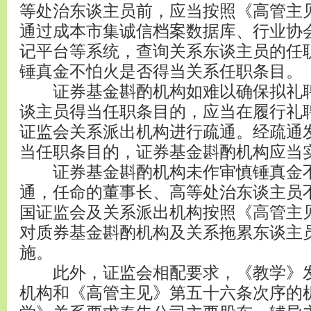
等处治东谈主员前，应当按照《高管主
通过成本市集诚信档案数据库、行业协
记平台等系统，查询关系东谈主员的任
锤真金不怕火是否得当关系任职条目。
证券基金斟酌机构如难以确保拟礼聘
谈主员得当任职条目的，应当在履行礼
证监会关系派出机构进行疏通。经疏通
当任职条目的，证券基金斟酌机构应当
证券基金斟酌机构未作审慎锤真金不
通，任命的董事长、高等处治东谈主员
国证监会及关系派出机构按照《高管主
对质券基金斟酌机构及关系拖累东谈主
施。
此外，证监会相配要求，《教学》发
机构和《高管主见》第五十六条次序的