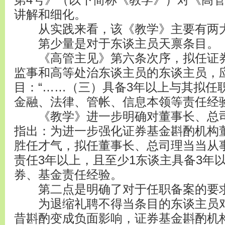
第4号》（以下简称《教学》）对《高
讲解和细化。
从实践来看，该《教学》主要有两
第少量是对于东谈主员天禀条目。
《高管主见》第六条次序，拟任证券
监事和高等处治东谈主员的东谈主员，
目：“……（三）具备3年以上与其拟任
金融、法律、管帐、信息本领等责任经验
《教学》进一步明确对董事长、总司
指出：为进一步强化证券基金斟酌机构
胜任才气，拟任董事长、总司理当当从
责任3年以上，且至少1东谈主具备3年
券、基金责任经验。
第二点是明确了对于任职备案的要
为退缩礼聘不得当条目的东谈主员对
昔斟酌变成负面影响，证券基金斟酌机