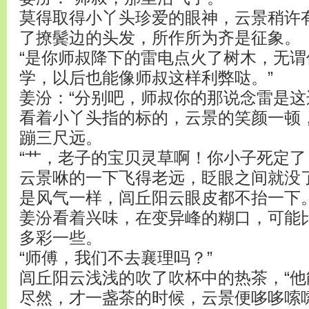
莫得取得小丫头珍爱的眼神，云景稍许
了撩鬓边的头发，所作所为齐是征象。
“是你师叔降下的雷电点火了树木，无
学，以后也能像师叔这样利弊哒。”
姜汾：“分别吧，师叔你的那说念雷是这
看着小丫头指的标的，云景的笑颜一顿
蹦三尺远。
“艹，老子的宝贝灵草啊！你小子死定了
云景咻的一下飞得老远，眨眼之间就没
是风气一样，闾丘阳云眼皮都不抬一下
姜汾看着兴味，在变异峰的糊口，可能
多彩一些。
“师傅，我们不去襄理吗？”
闾丘阳云浅浅的吹了吹杯中的热茶，“他
尽然，才一盏茶的时候，云景便哆哆嗦