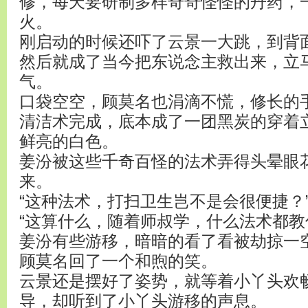
修，每天要研制多样奇奇怪怪的丹药，
火。
刚启动的时候还吓了云景一大跳，到背
然后就成了当今把东说念主救出来，立
气。
口袋空空，顾莫名也涓滴不慌，修长的
清洁术完成，底本成了一团黑炭的穿着
鲜亮的白色。
姜汾被这些千奇百怪的法术弄得头晕眼
来。
“这种法术，打扫卫生岂不是会很便捷？
“这算什么，随着师叔学，什么法术都教
姜汾有些游移，暗暗的看了看被劫掠一
顾莫名回了一个和煦的笑。
云景还是摆好了姿势，就等着小丫头欢
导，却听到了小丫头游移的声息。