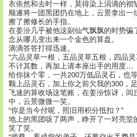
衣依然和去时一样，莫得染上涓滴的褶
顺遂将一团黑团扔在地上，云景拿出一
擦了擦修长的手指。
在姜汾几乎被他这副仙气飘飘的时势骗
念从哪儿变出来一个金色的算盘。
滴滴答答打得迅速。
“六品灵草一根，五品灵草五根，四品灵
不计其数，再加上请本座出手的用度…
给你抹个零，一共200万低品灵石，也等
颗上品灵石，加上你之前欠我的300，足
飞速的算收场这笔账，在姜汾惊讶，闾
中，云景微微一笑。
“你是当今付呢，照旧用积分抵扣？”
地上的黑团咳了两声，睁开了一对亮堂
笑了笑。