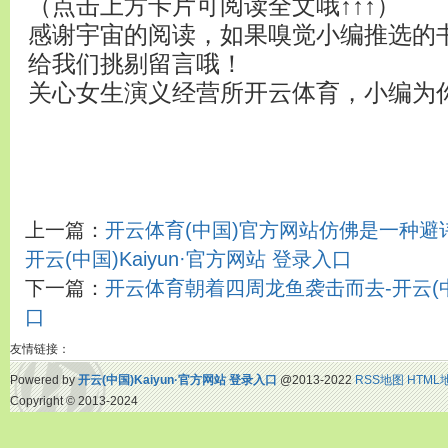
（点击上方卡片可阅读全文哦↑↑↑）
感谢宇宙的阅读，如果嗅觉小编推选的
给我们挑剔留言哦！
关心女生演义经营所开云体育，小编为
上一篇：
开云体育(中国)官方网站仿佛是一种避
开云(中国)Kaiyun·官方网站 登录入口
下一篇：
开云体育朝着四周龙鱼袭击而去-开云(中国
口
友情链接：
Powered by
开云(中国)Kaiyun·官方网站 登录入口
@2013-2022
RSS地图
HTML
Copyright
© 2013-2024